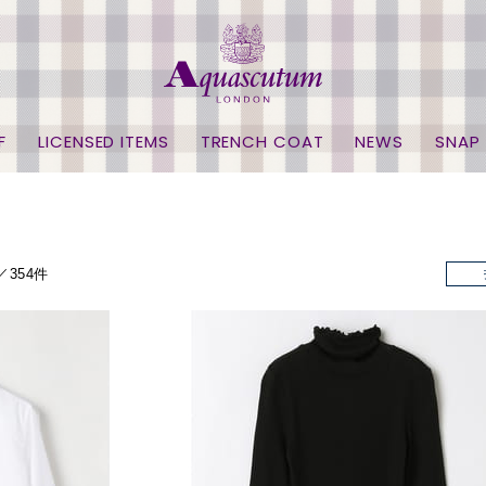
F
LICENSED ITEMS
TRENCH COAT
NEWS
SNAP
／354件