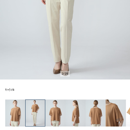
2
/
29
ｷｬﾗﾒﾙ