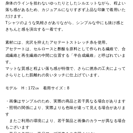
身体のラインを拾わないゆったりとしたシルエットながら、程よい
落ち感があるため、カジュアルになりすぎず上品な印象で着用いた
だけます。
Tシャツのような気軽さがありながら、シンプルな中にも抜け感と
きちんと感を演出する一着です。
素材には、光沢を抑えたアセテートストレッチ糸を使用。
アセテートは、セルロースと酢酸を原料として作られる繊維で、合
成繊維と再生繊維の中間に位置する「半合成繊維」と呼ばれていま
す。
マットな質感と程よい落ち感が特徴で、さらに撚糸の工夫によって
さらりとした肌離れの良いタッチに仕上げています。
モデル H：172㎝ 着用サイズ：8
・画像はサンプルのため、実際の商品と若干異なる場合があります
・照明の関係により、実際よりも色味が違って見える場合がありま
す
またご利用の環境により、若干製品と画像のカラーが異なる場合
もございます