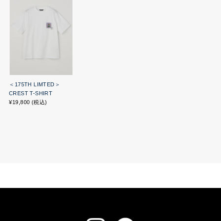
＜175TH LIMTED＞
CREST T-SHIRT
¥19,800 (税込)