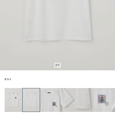
2
/
7
ﾎﾜｲﾄ