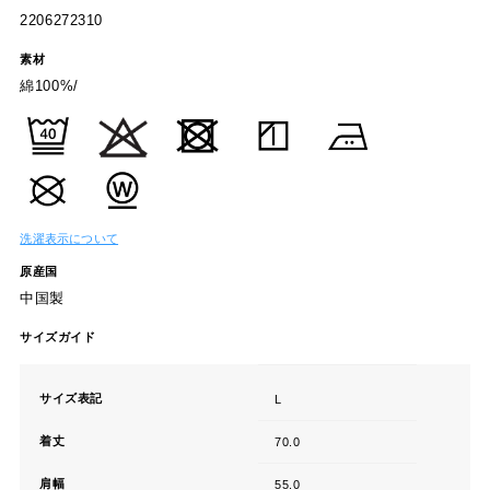
2206272310
素材
綿100%/
洗濯表示について
原産国
中国製
サイズガイド
サイズ表記
L
着丈
70.0
肩幅
55.0