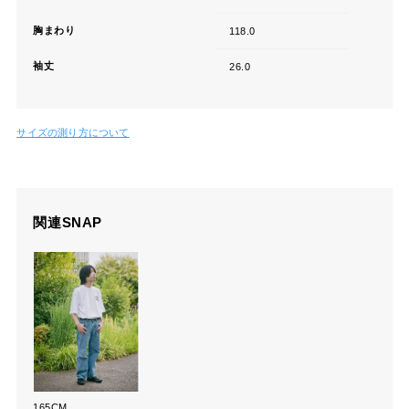
胸まわり
118.0
袖丈
26.0
サイズの測り方について
関連SNAP
165CM