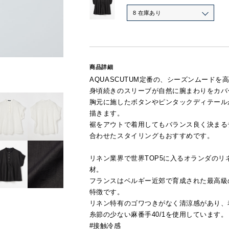
8 在庫あり
商品詳細
AQUASCUTUM定番の、シーズンムードを
身頃続きのスリーブが自然に腕まわりをカバ
胸元に施したボタンやピンタックディテール
描きます。
裾をアウトで着用してもバランス良く決まる
合わせたスタイリングもおすすめです。
リネン業界で世界TOP5に入るオランダのリネン
材。
フランスはベルギー近郊で育成された最高級
特徴です。
リネン特有のゴワつきがなく清涼感があり、
糸節の少ない麻番手40/1を使用しています。
#接触冷感