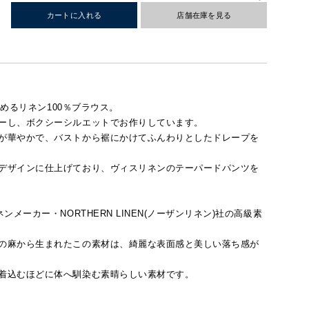
カートに入れる
店舗在庫を見る
高めるリネン100％ブラウス。
ーし、ボクシーシルエットでお作りしています。
が華やかで、バストから裾にかけてふんわりとしたドレープを
デザインに仕上げており、ヴィスリネンのテーパードパンツを
メーカー・NORTHERN LINEN(ノーザンリネン)社の高級素
の麻から生まれたこの素材は、綺麗な表面感と美しい落ち感が
着込むほどに体へ馴染む素晴らしい素材です。