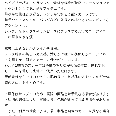
ペイズリー柄は、クラシックで繊細な模様が特徴でファッションア
クセントとして魅力的なアイテムです。
華やかな模様と多彩なアレンジができる万能スカーフです。
首元やヘアスタイル、バッグなどに取り入れるだけでエレガントな
アクセントに。
シンプルなトップスやワンピースにプラスするだけでコーディネー
トに華やかさを演出。
素材は上質なシルクツイルを使用。
シルク特有の美しい光沢感、滑らかで極上の肌触りがコーディネー
トを華やかに彩るスカーフに仕上がっています。
シルク100％のスカーフは軽量でありながら保温性にも優れてお
り、一年を通して快適にご使用いただけます。
天然繊維ならではのやさしい肌触りで、敏感肌の方やアレルギー体
質の方にもおすすめです。
・画像はサンプルのため、実際の商品と若干異なる場合があります
・照明の関係により、実際よりも色味が違って見える場合がありま
す
またご利用の環境により、若干製品と画像のカラーが異なる場合