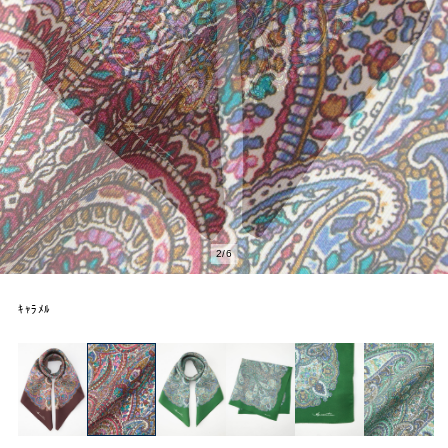
2
/
6
ｷｬﾗﾒﾙ