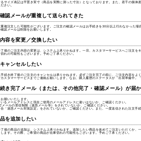
けるサイズ表記は平置き実寸（商品を実際に測った寸法）となっております。また、若干の個体
ください。
確認メールが重複して送られてきた
に重複注文した可能性がございます。ご注文の確認メールはお手続きを30分以上行わなかった場
の確認メールは削除をお願いします。
内容を変更／交換したい
終了後のご注文内容の変更は、システム上承りかねます。一旦、カスタマーサービスへご注文を
庫切れの可能性もございます。予めご了承ください。
キャンセルしたい
入手続き終了後のご注文のキャンセルは承りかねます。必ずご注文完了の前に、ご注文内容をよ
でカスタマーサービスまでご連絡お願いします。なお、購入履歴のステータスが「出荷準備中」
続き完了メール（または、その他完了・確認メール）が届
をお願いいたします。
ているメールアドレスと現在ご使用のメールアドレスに違いはないか、ご確認ください。
Cでメールの受信制限（迷惑メール等）をされていないか、ご確認ください。
場合「迷惑メール対策設定」をされていないか、ご確認ください。また、一度送信された注文手
品を追加したい
終了後の商品の追加は、システム上承りかねます。追加したい商品を改めてご注文いただくか、
たします。その際、ご希望の商品が在庫切れの可能性もございます。予めご了承ください。