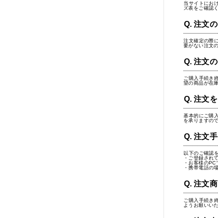
当サイトにお
ズ表をご確認
注文の
注文確定の際
要がない注文
注文の
ご購入手続き
望の商品が在
注文を
基本的にご購
を承りますの
注文手
以下のご確認
・ご登録され
・お客様のP
・携帯電話の
注文商
ご購入手続き
ようお願いい