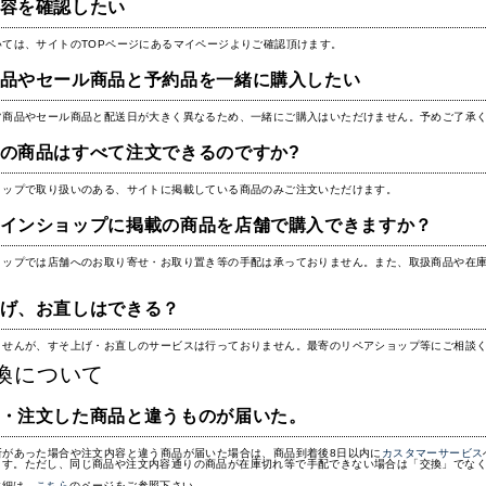
容を確認したい
いては、サイトのTOPページにあるマイページよりご確認頂けます。
品やセール商品と予約品を一緒に購入したい
常商品やセール商品と配送日が大きく異なるため、一緒にご購入はいただけません。予めご了承
の商品はすべて注文できるのですか?
ョップで取り扱いのある、サイトに掲載している商品のみご注文いただけます。
インショップに掲載の商品を店舗で購入できますか？
ョップでは店舗へのお取り寄せ・お取り置き等の手配は承っておりません。また、取扱商品や在
。
げ、お直しはできる？
ませんが、すそ上げ・お直しのサービスは行っておりません。最寄のリペアショップ等にご相談
換について
・注文した商品と違うものが届いた。
所があった場合や注文内容と違う商品が届いた場合は、商品到着後8日以内に
カスタマーサービス
ます。ただし、同じ商品や注文内容通りの商品が在庫切れ等で手配できない場合は「交換」でな
詳細は、
こちら
のページをご参照下さい。