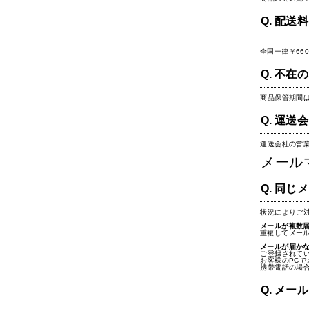
配送料
全国一律￥66
不在の
商品保管期間
運送会
運送会社の営
メール
同じメ
状況によりご
メールが複数
重複してメー
メールが届か
ご登録されて
お客様のPC
携帯電話の場
メール