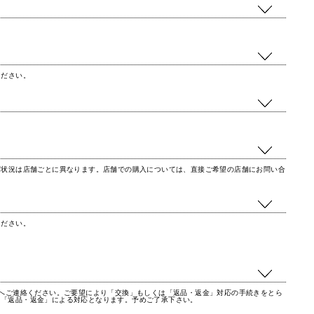
ください。
庫状況は店舗ごとに異なります。店舗での購入については、直接ご希望の店舗にお問い合
ください。
へご連絡ください。ご要望により「交換」もしくは「返品・返金」対応の手続きをとら
く「返品・返金」による対応となります。予めご了承下さい。