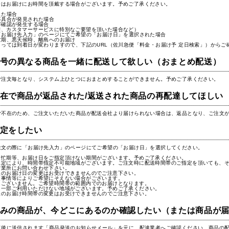
合はお届けにお時間を頂戴する場合がございます。予めご了承ください。
した場合
不具合が発見された場合
容確認が発生する場合
備、カスタマーサービスに特別なご要望を頂いた場合など）
「お届け先入力」のページにてご希望の「お届け日」を選択された場合
忙期、悪天候時、離島へのお届け
っては到着日が変わりますので、下記のURL（佐川急便「料金・お届け予 定日検索」）からご
号の異なる商品を一緒に配送して欲しい（おまとめ配送）
ご注文毎となり、システム上ひとつにおまとめすることができません。予めご了承ください。
在で商品が返品された/返送された商品の再配達してほしい
ご不在のため、ご注文いただいた商品が配送会社より届けられない場合は、返品となり、ご注文
定をしたい
注文の際に「お届け先入力」のページにてご希望の「お届け日」を選択してください。
繁忙期等、お届け日をご指定頂けない期間がございます。予めご了承ください。
規定により、時間帯指定不可能地域がございます。ご注文時に配送時間帯のご指定を頂いても、そ
営業所にお問い合わせ下さい。
後のお届け日の変更はお受けできませんのでご注意下さい。
通事情等によりご希望にそえない場合がございます。
はございません。ご希望時間帯の範囲内でのお届けとなります。
、一部ご利用いただけない地域がございます。予めご了承ください。
後のお届け時間帯の変更はお受けできませんのでご注意下さい。
みの商品が、今どこにあるのか確認したい（または商品が
了後に送信されます「商品発送のお知らせメール」を元に、配達業者へご確認ください。商品の