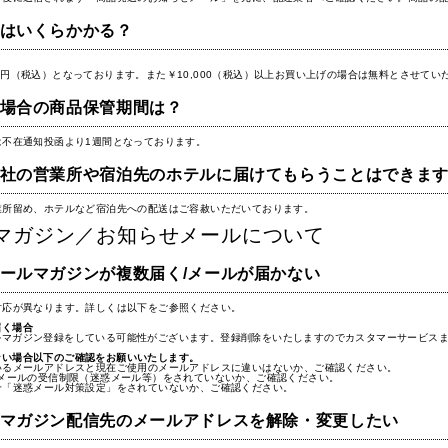
はいくらかかる？
0円（税込）となっております。また￥10,000（税込）以上お買い上げの場合は無料とさせてい
場合の商品保管期間は？
は不在通知投函より1週間となっております。
社の営業所や宿泊先のホテルに届けてもらうことはできま
業所留め、ホテルなど宿泊先への配送はご容赦いただいております。
マガジン／お知らせメールについて
ールマガジンが複数届く/メールが届かない
対応が異なります。詳しくは以下をご参照ください。
届く場合
ルマガジン登録をしている可能性がございます。登録削除をいたしますのでカスタマーサービス
ない場合以下のご確認をお願いいたします。
いるメールアドレスと現在ご使用のメールアドレスに違いはないか、ご確認ください。
でメールの受信制限（迷惑メール等）をされていないか、ご確認ください。
合「迷惑メール対策設定」をされていないか、ご確認ください。
マガジン配信先のメールアドレスを解除・変更したい