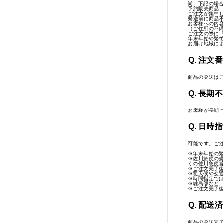
尚、下記の場
予約販売商品
ご注文が集中
発送前に商品
お客様への内
（ご住所の不
ご注文の際に
年末年始や繁
お届け地域によ
注文番
商品の発送は
長期不
お客様が長期
日時指
可能です。ご
※年末年始の
※佐川急便の
くの佐川急便
※ご注文完了
※悪天候や交
※時間指定で
※離島部など
※ご注文完了
配送済
商品の発送完