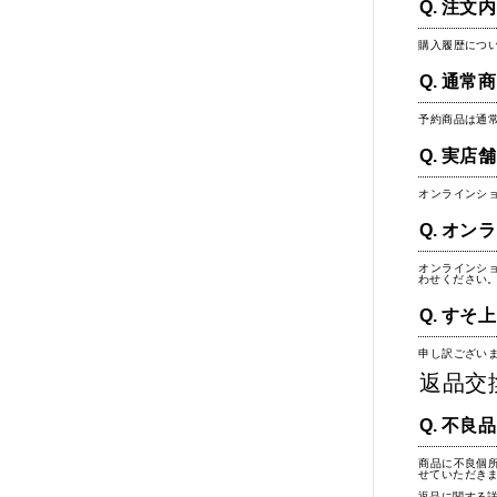
注文内
購入履歴につ
通常商
予約商品は通
実店舗
オンラインシ
オンラ
オンラインシ
わせください
すそ上
申し訳ござい
返品交
不良品
商品に不良個
せていただき
返品に関する