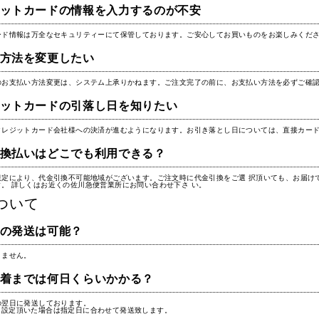
ットカードの情報を入力するのが不安
ード情報は万全なセキュリティーにて保管しております。ご安心してお買いものをお楽しみくだ
方法を変更したい
のお支払い方法変更は、システム上承りかねます。ご注文完了の前に、お支払い方法を必ずご確
ットカードの引落し日を知りたい
クレジットカード会社様への決済が進むようになります。お引き落とし日については、直接カー
換払いはどこでも利用できる？
規定により、代金引換不可能地域がございます。ご注文時に代金引換をご選 択頂いても、お届け
。 詳しくはお近くの佐川急便営業所にお問い合わせ下さ い。
ついて
の発送は可能？
りません。
着までは何日くらいかかる？
の翌日に発送しております。
を設定頂いた場合は指定日に合わせて発送致します。