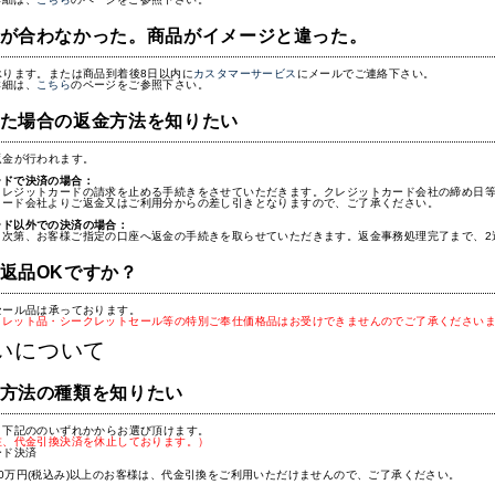
が合わなかった。商品がイメージと違った。
承ります。または商品到着後8日以内に
カスタマーサービス
にメールでご連絡下さい。
詳細は、
こちら
のページをご参照下さい。
た場合の返金方法を知りたい
返金が行われます。
ードで決済の場合：
クレジットカードの請求を止める手続きをさせていただきます。クレジットカード会社の締め日等
カード会社よりご返金又はご利用分からの差し引きとなりますので、ご了承ください。
ード以外での決済の場合：
き次第、お客様ご指定の口座へ返金の手続きを取らせていただきます。返金事務処理完了まで、2
返品OKですか？
セール品は承っております。
トレット品・シークレットセール等の特別ご奉仕価格品はお受けできませんのでご了承ください
いについて
方法の種類を知りたい
、下記ののいずれかからお選び頂けます。
在、代金引換決済を休止しております。）
ード決済
0万円(税込み)以上のお客様は、代金引換をご利用いただけませんので、ご了承ください。