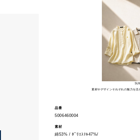
SU
素材やデザインそれぞれの魅力を活
品番
5006460004
素材
綿53% / ﾎﾟﾘｴｽﾃﾙ47%/