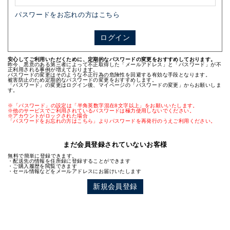
パスワードをお忘れの方はこちら
ログイン
安心してご利用いただくために、定期的なパスワードの変更をおすすめしております。
昨今、悪意のある第三者によって不正取得した「メールアドレス」と「パスワード」が不
正利用される事例が増えております。
パスワードの変更はそのような不正行為の危険性を回避する有効な手段となります。
被害防止のため定期的なパスワードの変更をおすすめします。
「パスワード」の変更はログイン後、マイページの「パスワードの変更」からお願いしま
す。
※「パスワード」の設定は「半角英数字混在8文字以上」をお願いいたします。
※他のサービスでご利用されているパスワードは極力使用しないでください。
※アカウントがロックされた場合
「パスワードをお忘れの方はこちら」よりパスワードを再発行のうえご利用ください。
まだ会員登録されていないお客様
無料で簡単に登録できます。
・配送先の情報を住所録に登録することができます
・ご購入履歴を閲覧できます
・セール情報などをメールアドレスにお届けいたします
新規会員登録