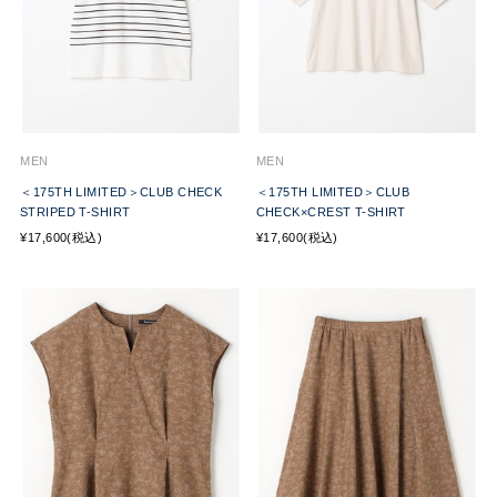
MEN
MEN
＜175TH LIMITED＞CLUB CHECK
＜175TH LIMITED＞CLUB
STRIPED T-SHIRT
CHECK×CREST T-SHIRT
¥17,600(税込)
¥17,600(税込)