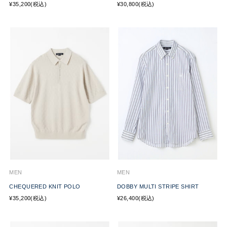
¥35,200(税込)
¥30,800(税込)
MEN
MEN
CHEQUERED KNIT POLO
DOBBY MULTI STRIPE SHIRT
¥35,200(税込)
¥26,400(税込)