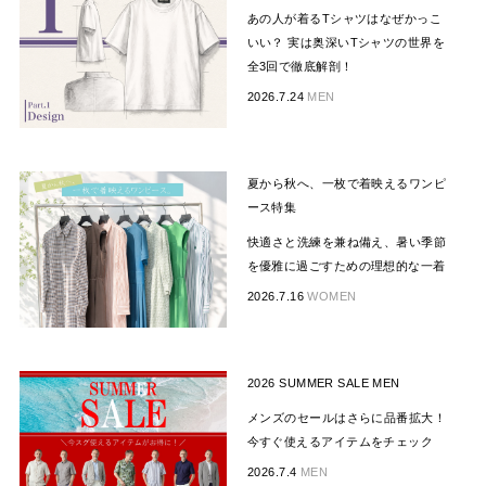
あの人が着るTシャツはなぜかっこ
いい？ 実は奥深いTシャツの世界を
全3回で徹底解剖！
2026.7.24
MEN
夏から秋へ、一枚で着映えるワンピ
ース特集
快適さと洗練を兼ね備え、暑い季節
を優雅に過ごすための理想的な一着
2026.7.16
WOMEN
2026 SUMMER SALE MEN
メンズのセールはさらに品番拡大！
今すぐ使えるアイテムをチェック
2026.7.4
MEN