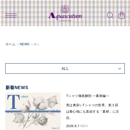
ホーム
NEWS
ALL
ALL
新着NEWS
Tシャツ徹底解剖 —素材編―
実は奥深いTシャツの世界。第３回
は着心地にも直結する「素材」に注
目。
2026.8.7
MEN