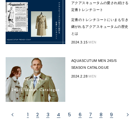
アクアスキュータムの愛され続ける
定番トレンチコート
定番のトレンチコートにいまも引き
継がれるアクアスキュータムの歴史
とは
2024.3.15
MEN
AQUASCUTUM MEN 24S/S
SEASON CATALOGUE
2024.2.28
MEN
1
2
3
4
5
6
7
8
9