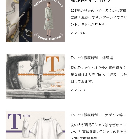
ARCHIVE PRINT VOL.2
175年の歴史の中で、多くのお客様
に愛され続けてきたアーカイブプリ
ント。８月は“HORSE...
2026.8.4
Tシャツ徹底解剖 —縫製編―
良いTシャツとは？他と何が違う？
第２回はより専門的な「縫製」に注
目してみます。
2026.7.31
Tシャツ徹底解剖 —デザイン編―
あの人が着るTシャツはなぜかっこ
いい？ 実は奥深いTシャツの世界を
全3回で徹底解剖！