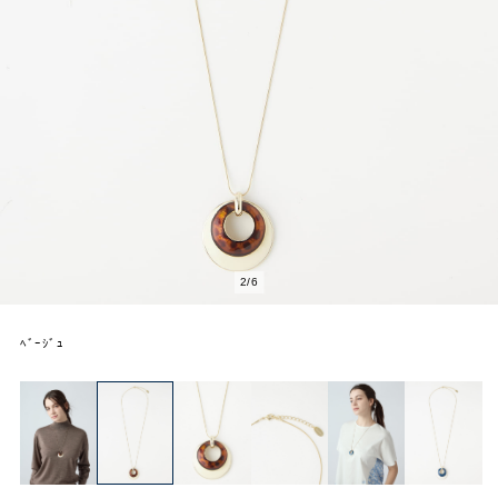
2
/
6
ﾍﾞｰｼﾞｭ