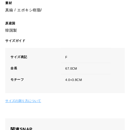
素材
真鍮 / エポキシ樹脂/
原産国
韓国製
サイズガイド
サイズ表記
F
全長
67.0CM
モチーフ
4.0×3.8CM
サイズの測り方について
関連SNAP