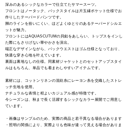
深みのあるシックなカラーで仕立てたサマースーツ。
フロントはノータック、バックスタイルは片玉縁ポケット仕様でお
作りしたテーパードパンツです。
脚のラインを拾いにくい、ほどよくゆとりのあるテーパードシルエ
ットが魅力。
フロントにはAQUASCUTUMの貝釦をあしらい、トップスをインし
た際にもさりげない華やかさを演出。
端正なデザインながら、バックウエストはゴム仕様となっており、
快適な穿き心地を叶えています。
裏面は裏地なしの仕様。同素材ジャケットとのセットアップスタイ
ルはもちろん、単品でも着まわしやすいアイテムです。
素材には、コットンリネンの混紡糸にレーヨン糸を交織したストレ
ッチ生地を使用。
ナチュラルな表情と程よいカジュアル感が特徴です。
今シーズンは、秋まで長く活躍するシックなカラー展開でご用意し
ています。
・画像はサンプルのため、実際の商品と若干異なる場合があります
・照明の関係により、実際よりも色味が違って見える場合がありま