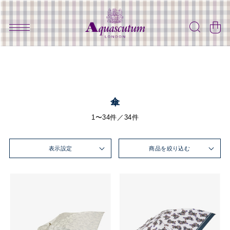
傘
1〜34件／34件
表示設定
商品を絞り込む