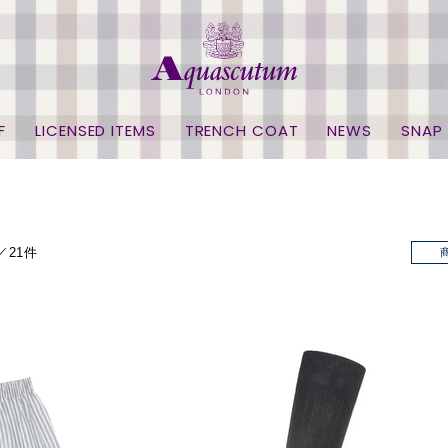
F
LICENSED ITEMS
TRENCH COAT
NEWS
SNAP
／21件