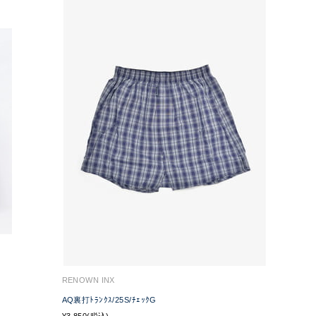
RENOWN INX
AQ裏打ﾄﾗﾝｸｽ/25S/ﾁｪｯｸG