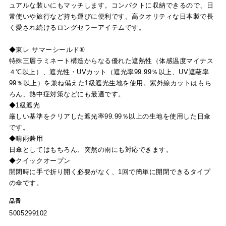
ュアルな装いにもマッチします。コンパクトに収納できるので、日
常使いや旅行など持ち運びに便利です。高クオリティな日本製で長
く愛され続けるロングセラーアイテムです。
◆東レ サマーシールド®
特殊三層ラミネート構造からなる優れた遮熱性（体感温度マイナス
４℃以上）、遮光性・UVカット（遮光率99.99％以上、UV遮蔽率
99％以上）を兼ね備えた1級遮光生地を使用。紫外線カットはもち
ろん、熱中症対策などにも最適です。
◆1級遮光
厳しい基準をクリアした遮光率99.99％以上の生地を使用した日傘
です。
◆晴雨兼用
日傘としてはもちろん、突然の雨にも対応できます。
◆クイックオープン
開閉時に手で折り開く必要がなく、1回で簡単に開閉できるタイプ
の傘です。
品番
5005299102