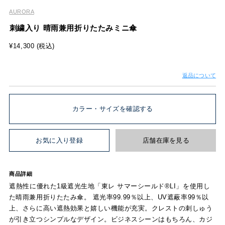
AURORA
刺繍入り 晴雨兼用折りたたみミニ傘
¥14,300 (税込)
返品について
カラー・サイズを確認する
お気に入り登録
店舗在庫を見る
商品詳細
遮熱性に優れた1級遮光生地「東レ サマーシールド®LI」を使用し
た晴雨兼用折りたたみ傘。 遮光率99.99％以上、UV遮蔽率99％以
上、さらに高い遮熱効果と嬉しい機能が充実。クレストの刺しゅう
が引き立つシンプルなデザイン。ビジネスシーンはもちろん、カジ