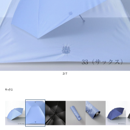
2
/
7
ｻｯｸｽ