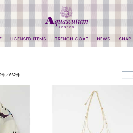
F
LICENSED ITEMS
TRENCH COAT
NEWS
SNAP
00件／662件