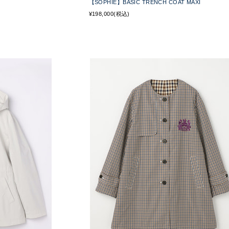
【SOPHIE】BASIC TRENCH COAT MAXI
¥198,000(税込)