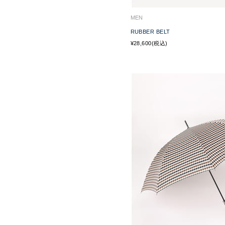
MEN
RUBBER BELT
¥28,600(税込)