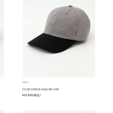
MEN
CLUB CHECK×AQUA5 CAP
¥19,800(税込)