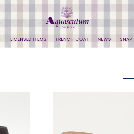
F
LICENSED ITEMS
TRENCH COAT
NEWS
SNAP