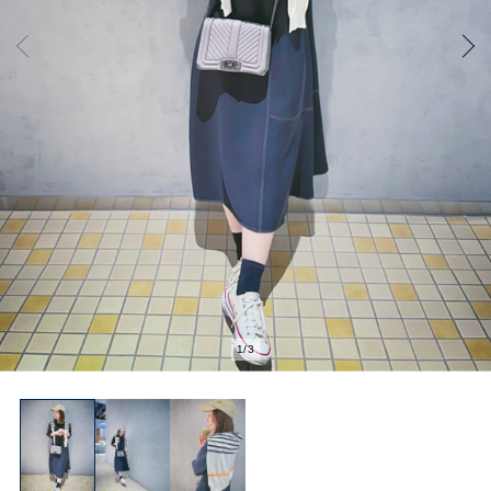
2
/
3