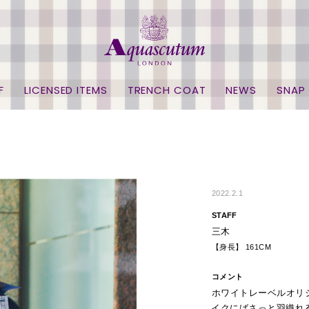
F
LICENSED ITEMS
TRENCH COAT
NEWS
SNAP
2022.2.1
STAFF
三木
【身長】 161CM
コメント
ホワイトレーベルオリ
イクにばさっと羽織れ