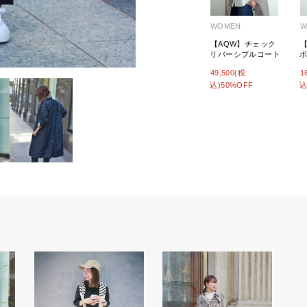
WOMEN
W
【AQW】チェック
リバーシブルコート
49,500(税
1
込)50%OFF
込