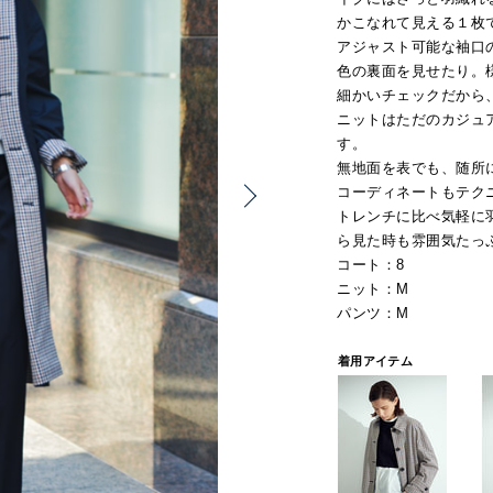
かこなれて見える１枚
アジャスト可能な袖口
色の裏面を見せたり。
細かいチェックだから
ニットはただのカジュ
す。
無地面を表でも、随所
コーディネートもテク
トレンチに比べ気軽に
ら見た時も雰囲気たっ
コート：8
ニット：M
パンツ：M
着用アイテム