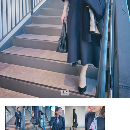
2
/
5