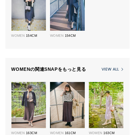
WOMEN
154CM
WOMEN
154CM
VIEW ALL
WOMENの関連SNAPをもっと見る
WOMEN
163CM
WOMEN
161CM
WOMEN
163CM