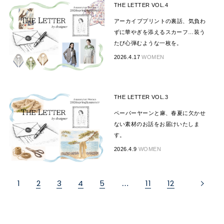
THE LETTER VOL.4
アーカイブプリントの裏話、気負わ
ずに華やぎを添えるスカーフ…装う
たび心弾むような一枚を。
2026.4.17
WOMEN
THE LETTER VOL.3
ペーパーヤーンと麻、春夏に欠かせ
ない素材のお話をお届けいたしま
す。
2026.4.9
WOMEN
1
2
3
4
5
11
12
…