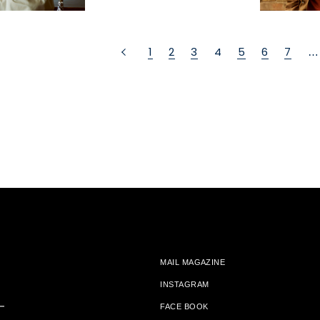
1
2
3
4
5
6
7
…
MAIL MAGAZINE
INSTAGRAM
ー
FACE BOOK