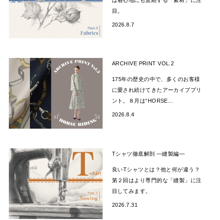
目。
2026.8.7
ARCHIVE PRINT VOL.2
175年の歴史の中で、多くのお客様
に愛され続けてきたアーカイブプリ
ント。８月は“HORSE...
2026.8.4
Tシャツ徹底解剖 —縫製編―
良いTシャツとは？他と何が違う？
第２回はより専門的な「縫製」に注
目してみます。
2026.7.31