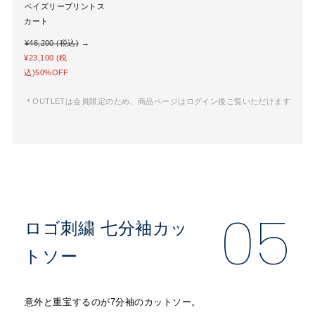
ペイズリープリントス
カート
¥46,200 (税込)
→
¥23,100 (税
込)50%OFF
＊OUTLETは会員限定のため、商品ページはログイン後ご覧いただけます
05
ロゴ刺繍 七分袖カッ
トソー
意外と重宝するのが7分袖のカットソー。