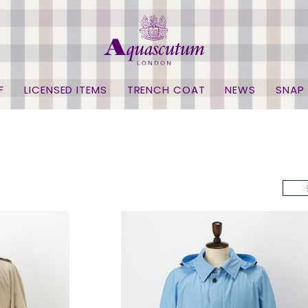
F
LICENSED ITEMS
TRENCH COAT
NEWS
SNAP