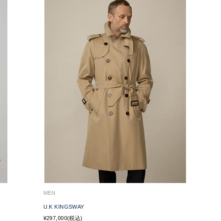
MEN
U.K KINGSWAY
¥297,000(税込)