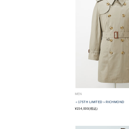
MEN
＜175TH LIMITED＞RICHMOND
¥154,000(税込)