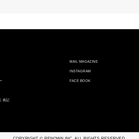
MAIL MAGAZINE
INSTAGRAM
ー
FACE BOOK
く表記
COPYRIGHT © RENOWN INC. ALL RIGHTS RESERVED.