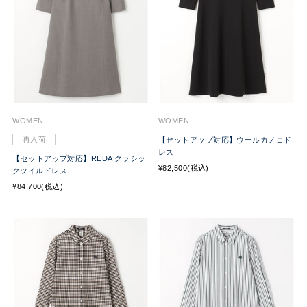
WOMEN
WOMEN
再入荷
【セットアップ対応】ウールカノコド
レス
【セットアップ対応】REDA クラシッ
¥82,500(税込)
クツイルドレス
¥84,700(税込)