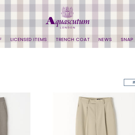
F
LICENSED ITEMS
TRENCH COAT
NEWS
SNAP