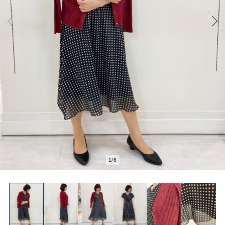
2
/
6