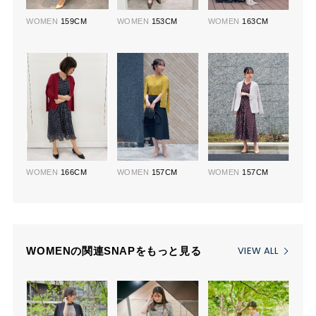
WOMEN
159CM
WOMEN
153CM
WOMEN
163CM
WOMEN
166CM
WOMEN
157CM
WOMEN
157CM
VIEW ALL
WOMENの関連SNAPをもっと見る