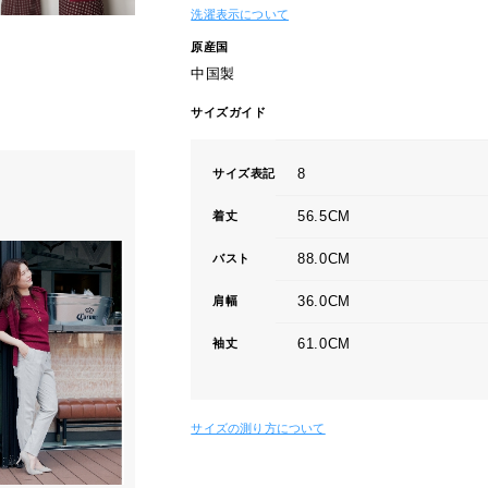
洗濯表示について
原産国
中国製
サイズガイド
8
サイズ表記
56.5CM
着丈
88.0CM
バスト
36.0CM
肩幅
61.0CM
袖丈
サイズの測り方について