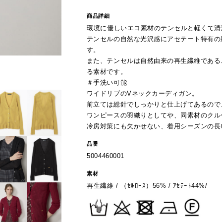
商品詳細
環境に優しいエコ素材のテンセルと軽くて清
テンセルの自然な光沢感にアセテート特有の
す。
また、テンセルは自然由来の再生繊維である
る素材です。
＃手洗い可能
ワイドリブのVネックカーディガン。
前立ては総針でしっかりと仕上げてあるので
ワンピースの羽織りとしてや、同素材のクル
冷房対策にも欠かせない、着用シーズンの長
品番
5004460001
素材
再生繊維 / （ｾﾙﾛｰｽ）56% / ｱｾﾃｰﾄ44%/