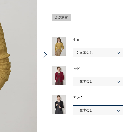
返品不可
ｲｴﾛｰ
8 在庫なし
ﾚｯﾄﾞ
8 在庫なし
ﾌﾞﾗｯｸ
8 在庫なし