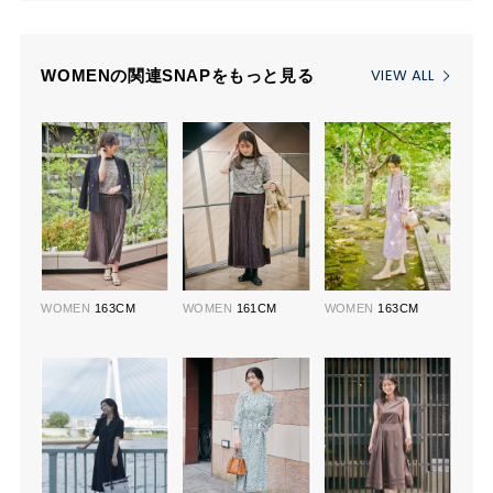
VIEW ALL
WOMENの関連SNAPをもっと見る
WOMEN
163CM
WOMEN
161CM
WOMEN
163CM