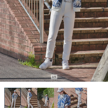
2
/
5