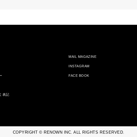
MAIL MAGAZINE
INSTAGRAM
ー
FACE BOOK
く表記
COPYRIGHT © RENOWN INC. ALL RIGHTS RESERVED.