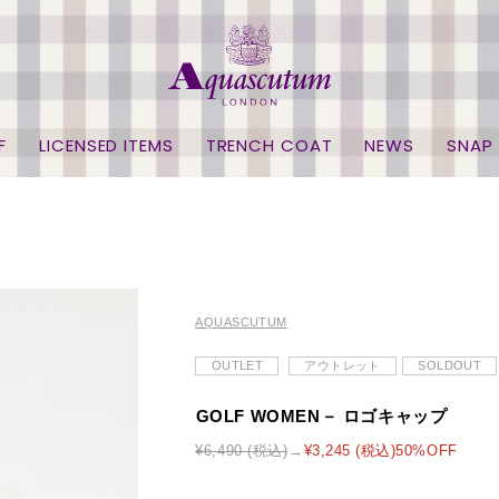
F
LICENSED ITEMS
TRENCH COAT
NEWS
SNAP
AQUASCUTUM
OUTLET
アウトレット
SOLDOUT
GOLF WOMEN－ ロゴキャップ
¥6,490 (税込)
¥3,245 (税込)50%OFF