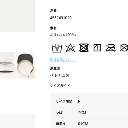
品番
4632491020
素材
ﾎﾟﾘｴｽﾃﾙ100%/
洗濯表示について
原産国
ベトナム製
サイズガイド
F
サイズ表記
7CM
つば
61CM
頭周り