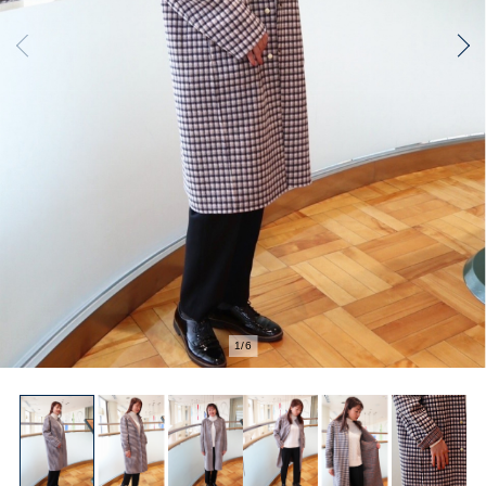
2
/
6