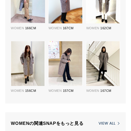
WOMEN
166CM
WOMEN
167CM
WOMEN
162CM
WOMEN
156CM
WOMEN
157CM
WOMEN
167CM
VIEW ALL
WOMENの関連SNAPをもっと見る