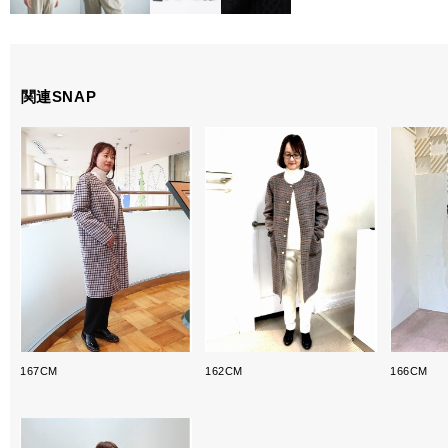
関連SNAP
167CM
162CM
166CM