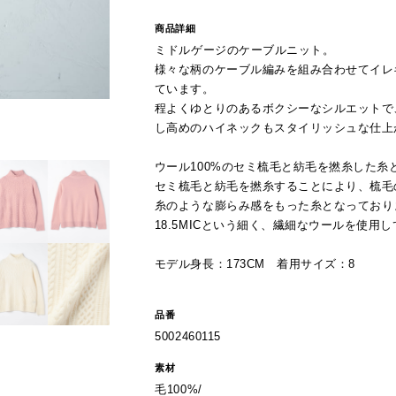
商品詳細
ミドルゲージのケーブルニット。
様々な柄のケーブル編みを組み合わせてイレ
ています。
程よくゆとりのあるボクシーなシルエットで
し高めのハイネックもスタイリッシュな仕上
ウール100%のセミ梳毛と紡毛を撚糸した糸
セミ梳毛と紡毛を撚糸することにより、梳毛
糸のような膨らみ感をもった糸となっており
18.5MICという細く、繊細なウールを使用
モデル身長：173CM 着用サイズ：8
品番
5002460115
素材
毛100%/