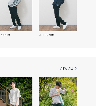
N
177CM
MEN
177CM
VIEW ALL