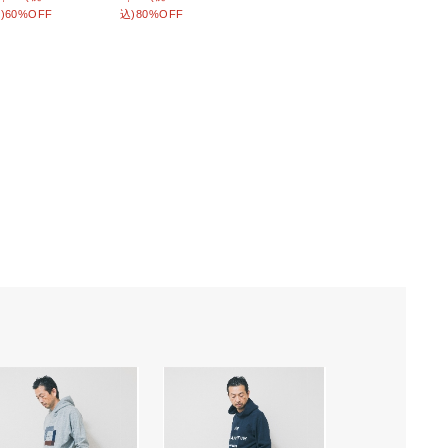
)60%OFF
込)80%OFF