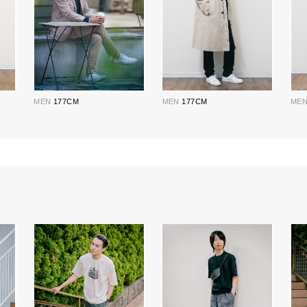
MEN
177CM
MEN
177CM
ME