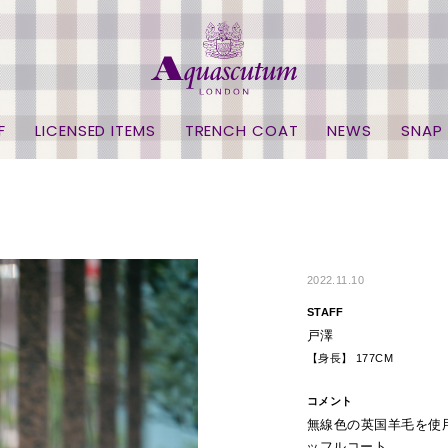
F
LICENSED ITEMS
TRENCH COAT
NEWS
SNAP
2022.11.10
STAFF
戸澤
【身長】 177CM
コメント
無線色の英国羊毛を使
ッフルコート。