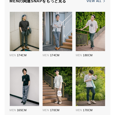
VIEW ALL
MENの関連SNAPをもっと見る
MEN
174CM
MEN
174CM
MEN
180CM
MEN
165CM
MEN
170CM
MEN
170CM