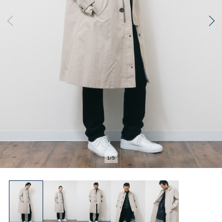
2
/
5