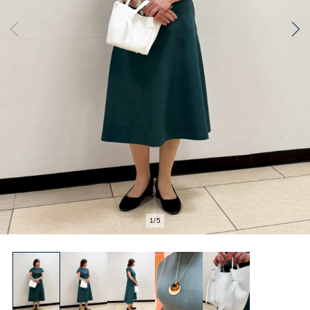
2
/
5