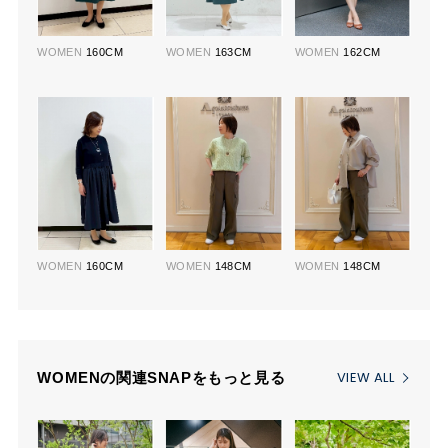
WOMEN
160CM
WOMEN
163CM
WOMEN
162CM
WOMEN
160CM
WOMEN
148CM
WOMEN
148CM
VIEW ALL
WOMENの関連SNAPをもっと見る