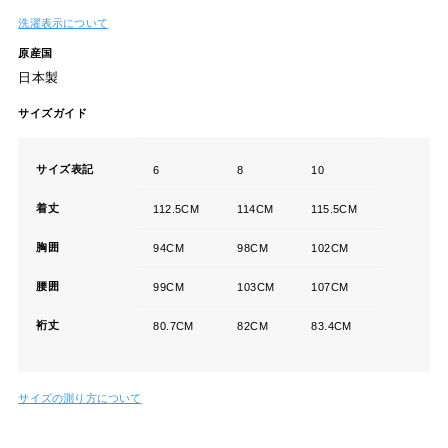
洗濯表示について
原産国
日本製
サイズガイド
サイズ表記
6
8
10
着丈
112.5CM
114CM
115.5CM
胸囲
94CM
98CM
102CM
腰囲
99CM
103CM
107CM
裄丈
80.7CM
82CM
83.4CM
サイズの測り方について