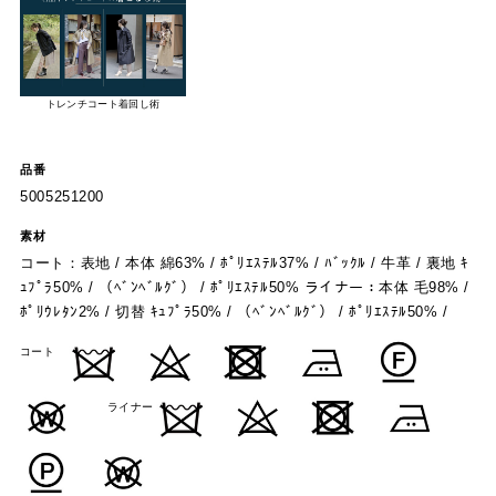
トレンチコート着回し術
品番
5005251200
素材
コート：表地 / 本体 綿63% / ﾎﾟﾘｴｽﾃﾙ37% / ﾊﾞｯｸﾙ / 牛革 / 裏地 ｷ
ｭﾌﾟﾗ50% / （ﾍﾞﾝﾍﾞﾙｸﾞ） / ﾎﾟﾘｴｽﾃﾙ50% ライナー：本体 毛98% /
ﾎﾟﾘｳﾚﾀﾝ2% / 切替 ｷｭﾌﾟﾗ50% / （ﾍﾞﾝﾍﾞﾙｸﾞ） / ﾎﾟﾘｴｽﾃﾙ50% /
コート
ライナー