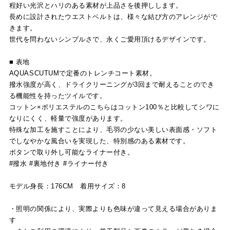
程好い光沢とハリのある素材が上品さを後押しします。
長めに設計されたウエストベルトは、様々な結び方のアレンジがで
きます。
世代を問わないシンプルさで、永くご愛用頂けるデザインです。
■ 表地
AQUASCUTUMで定番のトレンチコート素材。
撥水強度が高く、ドライクリーニングが3回まで耐えることのでき
る機能性を持ったツイルです。
コットン×ポリエステルのこちらはコットン100％と比較してシワに
なりにくく、軽量で強度があります。
特殊な加工を施すことにより、毛羽の少ない美しい表面感・ソフト
でしなやかな風合いを実現した、特別感のある素材です。
ボタンで取り外し可能なライナー付き。
#撥水 #裏地付き #ライナー付き
モデル身長：176CM 着用サイズ：8
・照明の関係により、実際よりも色味が違って見える場合がありま
す