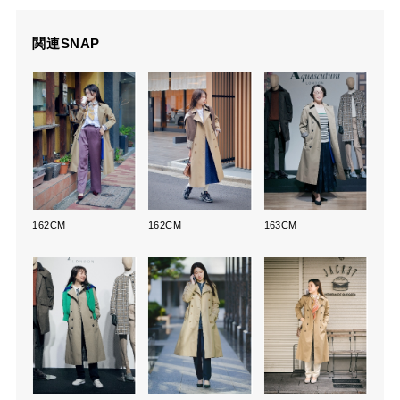
関連SNAP
162CM
162CM
163CM