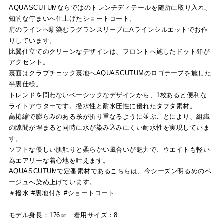
AQUASCUTUMならではのトレンチディテールを随所に取り入れ、
知的な佇まいへ仕上げたショートコート。
肩のラインへ馴染むラグランスリーブにAラインシルエットでお作
りしています。
比翼仕立てのクリーンなデザインは、フロントへ施したドット釦が
アクセント。
裏面はクラブチェック裏地へAQUASCUTUMのロゴテープを施した
半裏仕様。
トレンドを問わないベーシックなデザインから、1枚あると便利な
ライトアウターです。撥水性と耐水圧性に優れたタフタ素材。
高捲縮で膨らみのある糸が折り重なるように並ぶことにより、組織
の隙間が埋まると同時に水が染み込みにくい耐水性を実現していま
す。
ソフトな優しい肌触りと柔らかい風合いが魅力で、ウエイトも軽い
為エアリーな着心地を叶えます。
AQUASCUTUMで定番素材であるこちらは、今シーズン明るめのベ
ージュへ染め上げています。
＃撥水 #裏地付き #ショートコート
モデル身長：176㎝ 着用サイズ：8