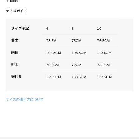
サイズガイド
サイズ表記
6
8
10
着丈
73.5M
75CM
76.5CM
胸囲
102.8CM
106.8CM
110.8CM
裄丈
70.8CM
72CM
73.2CM
裾回り
129.5CM
133.5CM
137.5CM
サイズの測り方について