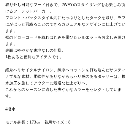
取り外し可能なフード付きで、2WAYのスタイリングをお楽しみ頂
けるフーデットパーカー。
フロント・バックスタイル共にたっぷりとしたタックを取り、ラフ
にがばっと羽織ることのできるカジュアルなデザインに仕上げてい
ます。
裾のドローコードを絞れば丸みを帯びたシルエットもお楽しみ頂け
ます。
裏面は軽やかな裏地なしの仕様。
1枚あると便利なアイテムです。
経糸へリサイクルナイロン、緯糸へコットンを打ち込んだサスティ
ナブルな素材。柔軟性がありながらもハリ感のあるタッサーは、撥
水加工を施してアウターに最適な仕上がりへ。
これからのシーズンに適した爽やかなカラーをセレクトしていま
す。
#撥水
モデル身長：173㎝ 着用サイズ：8