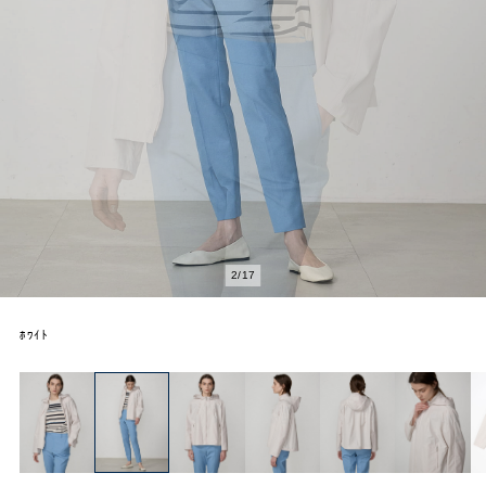
2
/
17
ﾎﾜｲﾄ