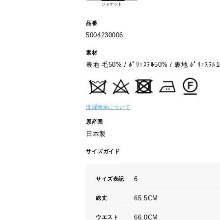
ジャケット
品番
5004230006
素材
表地 毛50% / ﾎﾟﾘｴｽﾃﾙ50% / 裏地 ﾎﾟﾘｴｽﾃﾙ1
洗濯表示について
原産国
日本製
サイズガイド
6
サイズ表記
65.5CM
総丈
66.0CM
ウエスト