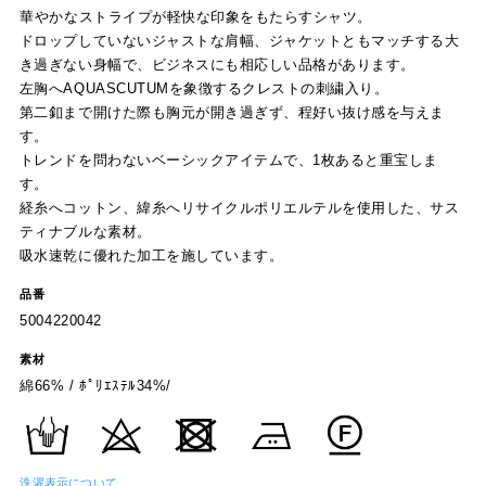
華やかなストライプが軽快な印象をもたらすシャツ。
ドロップしていないジャストな肩幅、ジャケットともマッチする大
き過ぎない身幅で、ビジネスにも相応しい品格があります。
左胸へAQUASCUTUMを象徴するクレストの刺繍入り。
第二釦まで開けた際も胸元が開き過ぎず、程好い抜け感を与えま
す。
トレンドを問わないベーシックアイテムで、1枚あると重宝しま
す。
経糸へコットン、緯糸へリサイクルポリエルテルを使用した、サス
ティナブルな素材。
吸水速乾に優れた加工を施しています。
品番
5004220042
素材
綿66% / ﾎﾟﾘｴｽﾃﾙ34%/
洗濯表示について