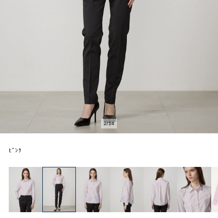
2
/
14
ﾋﾟﾝｸ