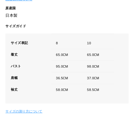
原産国
日本製
サイズガイド
サイズ表記
8
10
着丈
65.0CM
65.0CM
バスト
95.0CM
98.0CM
肩幅
36.5CM
37.0CM
袖丈
58.0CM
58.5CM
サイズの測り方について