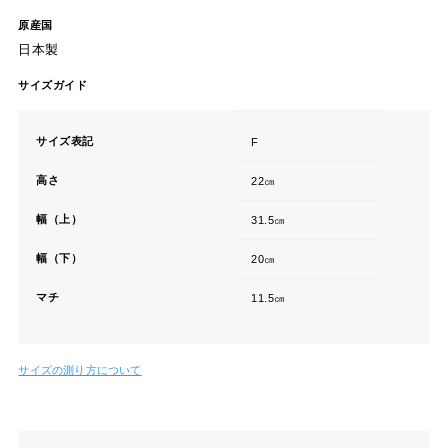
原産国
日本製
サイズガイド
サイズ表記
F
高さ
22㎝
幅（上）
31.5㎝
幅（下）
20㎝
マチ
11.5㎝
サイズの測り方について