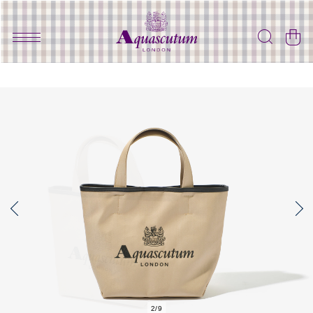
2
/
9