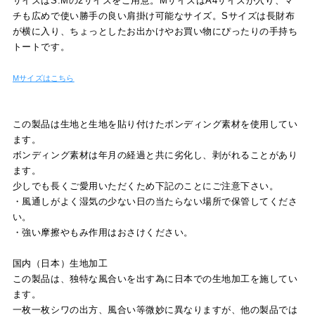
サイズはS.Mの2サイズをご用意。MサイズはA4サイズが入り、マ
チも広めで使い勝手の良い肩掛け可能なサイズ。Sサイズは長財布
が横に入り、ちょっとしたお出かけやお買い物にぴったりの手持ち
トートです。
Mサイズはこちら
この製品は生地と生地を貼り付けたボンディング素材を使用してい
ます。
ボンディング素材は年月の経過と共に劣化し、剥がれることがあり
ます。
少しでも長くご愛用いただくため下記のことにご注意下さい。
・風通しがよく湿気の少ない日の当たらない場所で保管してくださ
い。
・強い摩擦やもみ作用はおさけください。
国内（日本）生地加工
この製品は、独特な風合いを出す為に日本での生地加工を施してい
ます。
一枚一枚シワの出方、風合い等微妙に異なりますが、他の製品では