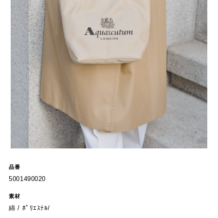
品番
5001490020
素材
綿 / ﾎﾟﾘｴｽﾃﾙ/