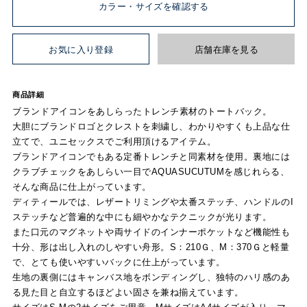
カラー・サイズを確認する
お気に入り登録
店舗在庫を見る
商品詳細
ブランドアイコンをあしらったトレンチ素材のトートバック。
大胆にブランドロゴとクレストを刺繍し、わかりやすくも上品な仕
立てで、ユニセックスでご利用頂けるアイテム。
ブランドアイコンでもある定番トレンチと同素材を使用。裏地には
クラブチェックをあしらい一目でAQUASUCUTUMを感じれらる、
そんな商品に仕上がっています。
ディティールでは、レザートリミングや太番ステッチ、ハンドルのI
ステッチなど普遍的な中にも細やかなテクニックが光ります。
また口元のマグネットや両サイドのインナーポケットなど機能性も
十分、形は出し入れのしやすい舟形。S：210Ｇ、M：370Ｇと軽量
で、とても使いやすいバックに仕上がっています。
生地の裏側にはキャンバス地をボンディングし、独特のハリ感のあ
る見た目と自立するほどよい固さを兼ね揃えています。