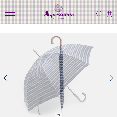
2
/
9