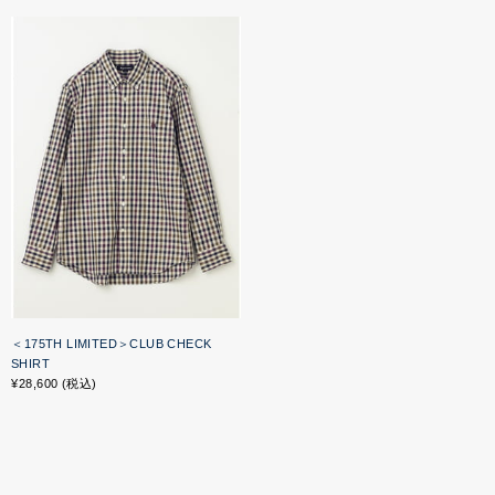
＜175TH LIMITED＞CLUB CHECK
SHIRT
¥28,600 (税込)