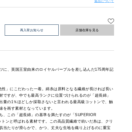
返品について
再入荷お知らせ
店舗在庫を見る
ツに、英国王室由来のロイヤルパープルを差し込んだ175周年記
発色性」にこだわった一着。綿糸は原料となる繊維が長ければ長い
材ですが、中でも最高ランクに位置づけられるのが「超長綿」
出量の1％ほどしか採取さないと言われる最高級コットンで、触
線を画す素材となっています。
、この「超長綿」の基準を満たすのが「SUPERIOR
コットンと呼ばれる素材です。この高品質繊維で紡いだ糸は、クリ
肌当たりが滑らかで、かつ、丈夫な生地を織り上げるのに重宝