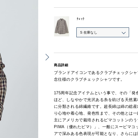
ﾁｪｯｸ
S 在庫なし
商品詳細
ブランドアイコンであるクラブチェックシャ
念仕様のクラブチェックシャツです。
175周年記念アイテムという事で、その「
ほど、しなやかで光沢ある糸を紡げる天然素
に分類される綿繊維です。超長綿は綿の総産
り心地や着心地、発色性まで、その他とは一
主にアメリカで栽培されるピマコットンのうち
PIMA（優れたピマ）」、一般にスーピマ
アで深みある色表現が可能となり、さらには