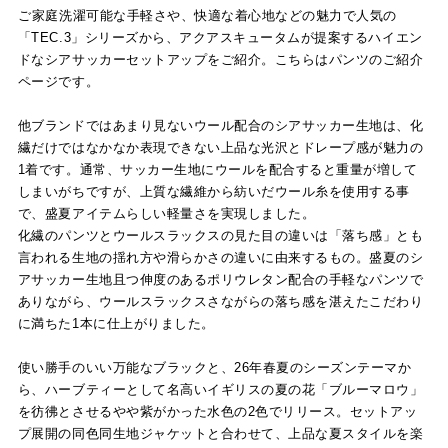
ご家庭洗濯可能な手軽さや、快適な着心地などの魅力で人気の
「TEC.3」シリーズから、アクアスキュータムが提案するハイエン
ドなシアサッカーセットアップをご紹介。こちらはパンツのご紹介
ページです。
他ブランドではあまり見ないウール配合のシアサッカー生地は、化
繊だけではなかなか表現できない上品な光沢とドレープ感が魅力の
1着です。通常、サッカー生地にウールを配合すると重量が増して
しまいがちですが、上質な繊維から紡いだウール糸を使用する事
で、盛夏アイテムらしい軽量さを実現しました。
化繊のパンツとウールスラックスの見た目の違いは「落ち感」とも
言われる生地の揺れ方や滑らかさの違いに由来するもの。盛夏のシ
アサッカー生地且つ伸度のあるポリウレタン配合の手軽なパンツで
ありながら、ウールスラックスさながらの落ち感を湛えたこだわり
に満ちた1本に仕上がりました。
使い勝手のいい万能なブラックと、26年春夏のシーズンテーマか
ら、ハーブティーとして名高いイギリスの夏の花「ブルーマロウ」
を彷彿とさせるやや紫がかった水色の2色でリリース。セットアッ
プ展開の同色同生地ジャケットと合わせて、上品な夏スタイルを楽