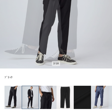
2
/
18
ﾌﾞﾗｯｸ