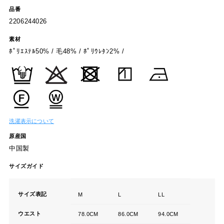
品番
2206244026
素材
ﾎﾟﾘｴｽﾃﾙ50% / 毛48% / ﾎﾟﾘｳﾚﾀﾝ2% /
洗濯表示について
原産国
中国製
サイズガイド
サイズ表記
M
L
LL
ウエスト
78.0CM
86.0CM
94.0CM