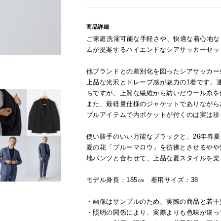
商品詳細
ご家庭洗濯可能な手軽さや、快適な着心地など
ムが提案するハイエンドなシアサッカーセッ
他ブランドとの差別化を図ったシアサッカー
上品な光沢とドレープ感が魅力の1着です。
ちですが、上質な繊維から紡いだウール糸を
また、最軽量仕様のジャケットでありながら
ブルアイテムで内ポケットが付くのは実は珍
使い勝手のいい万能なブラックと、26年春
夏の花「ブルーマロウ」を彷彿とさせるやや
地パンツと合わせて、上品な夏スタイルを楽
モデル身長：185㎝ 着用サイズ：38
・画像はサンプルのため、実際の商品と若干
・照明の関係により、実際よりも色味が違っ