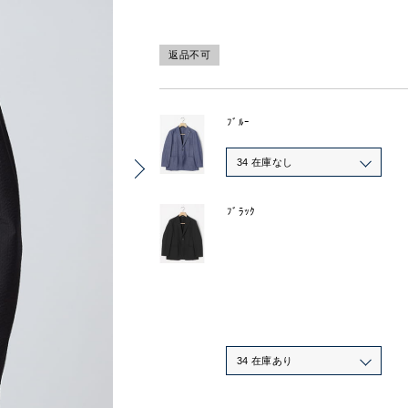
返品不可
ﾌﾞﾙｰ
34 在庫なし
ﾌﾞﾗｯｸ
34 在庫あり