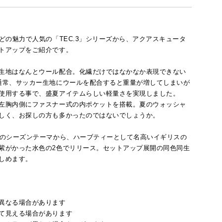
の魅力で人気の「TEC.3」シリーズから、アクアスキュータ
トアップをご紹介です。
生地はなんとウール配合。化繊だけではなかなか表現できない
通常、サッカー生地にウールを配合すると重量が増してしまいが
使用する事で、盛夏アイテムらしい軽量さを実現しました。
左胸内側にファスナー式の内ポケットを搭載。夏のウォッシャ
しく、お探しの方も多かったのではないでしょうか。
夏のシーズンテーマから、ハーブティーとして名高いイギリスの
紫がかった水色の2色でリリース。セットアップ展開の同色同生
しめます。
異なる場合があります
て見える場合があります