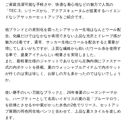
ご家庭洗濯可能な手軽さや、快適な着心地などの魅力で人気の
「TEC.3」シリーズから、アクアスキュータムが提案するハイエン
ドなシアサッカーセットアップをご紹介です。
他ブランドとの差別化を図ったシアサッカー生地はなんとウール配
合。化繊だけではなかなか表現できない上品な光沢とドレープ感が
魅力の1着です。通常、サッカー生地にウールを配合すると重量が
増してしまいがちですが、上質な繊維から紡いだウール糸を使用す
る事で、盛夏アイテムらしい軽量さを実現しました。
また、最軽量仕様のジャケットでありながら左胸内側にファスナー
式の内ポケットを搭載。夏のウォッシャブルアイテムで内ポケット
が付くのは実は珍しく、お探しの方も多かったのではないでしょう
か。
使い勝手のいい万能なブラックと、26年春夏のシーズンテーマか
ら、ハーブティーとして名高いイギリスの夏の花「ブルーマロウ」
を彷彿とさせるやや紫がかった水色の2色でリリース。セットアッ
プ展開の同色同生地パンツと合わせて、上品な夏スタイルを楽しめ
ます。