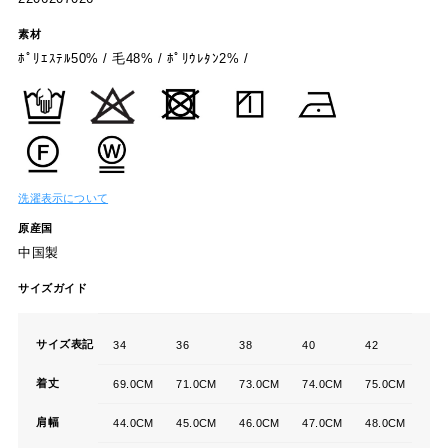
素材
ﾎﾟﾘｴｽﾃﾙ50% / 毛48% / ﾎﾟﾘｳﾚﾀﾝ2% /
洗濯表示について
原産国
中国製
サイズガイド
サイズ表記
34
36
38
40
42
着丈
69.0CM
71.0CM
73.0CM
74.0CM
75.0CM
肩幅
44.0CM
45.0CM
46.0CM
47.0CM
48.0CM