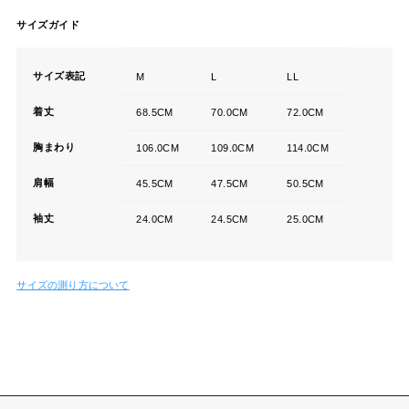
サイズガイド
サイズ表記
M
L
LL
着丈
68.5CM
70.0CM
72.0CM
胸まわり
106.0CM
109.0CM
114.0CM
肩幅
45.5CM
47.5CM
50.5CM
袖丈
24.0CM
24.5CM
25.0CM
サイズの測り方について