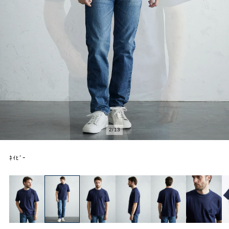
2
/
13
ﾈｲﾋﾞｰ